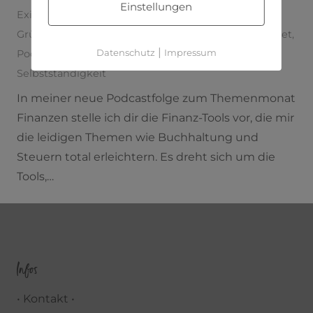
Einstellungen
Existenzgründung
,
finanzen
,
finanzmindset
,
geld
,
Gründen
,
kontist
,
lets create
,
lexoffice
,
moneymindset
,
|
Datenschutz
Impressum
Podcast
,
selbstständig machen
,
selbstständige
,
Selbstständigkeit
In meiner neue Podcastfolge zum Themenmonat
Finanzen stelle ich dir die Finanz-Tools vor, die mir
die leidigen Themen wie Buchhaltung und
Steuern total erleichtern. Es dreht sich um die
Tools,…
Infos
• Kontakt •