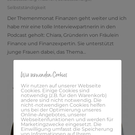
Selbstständigkeit
Der Themenmonat Finanzen geht weiter und ich
habe mir eine tolle Interviewpartnerin in den
Podcast geholt: Chiara, Gründerin von Fräulein
Finance und Finanzexpertin. Sie unterstützt
junge Frauen dabei, das Thema…
Wir verwenden Cookies
Wir nutzen auf unserer Webseite
Cookies. Einige Cookies sind
notwendig (z.B. für den Warenkorb)
andere sind nicht notwendig. Die
nicht-notwendigen Cookies helfen
uns bei der Optimierung unseres
Online-Angebotes, unserer
Webseitenfunktionen und werden für
Marketingzwecke eingesetzt. Die
Einwilligung umfasst die Speicherung
von Informationen auf Ihrem