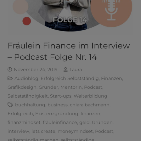
Fräulein Finance im Interview
– Podcast Folge Nr. 14
November 24, 2019
Laura
Audioblog
,
Erfolgreich Selbstständig
,
Finanzen
,
Grafikdesign
,
Gründer
,
Mentorin
,
Podcast
,
Selbstständigkeit
,
Start-ups
,
Weiterbildung
buchhaltung
,
business
,
chiara bachmann
,
Erfolgreich
,
Existenzgründung
,
finanzen
,
finanzmindset
,
fräuleinfinance
,
geld
,
Gründen
,
interview
,
lets create
,
moneymindset
,
Podcast
,
selbstständig machen
,
selbstständige
,