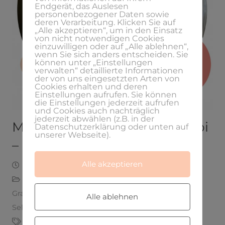
Endgerät, das Auslesen
personenbezogener Daten sowie
deren Verarbeitung. Klicken Sie auf
„Alle akzeptieren“, um in den Einsatz
von nicht notwendigen Cookies
einzuwilligen oder auf „Alle ablehnen“,
wenn Sie sich anders entscheiden. Sie
können unter „Einstellungen
verwalten“ detaillierte Informationen
der von uns eingesetzten Arten von
Cookies erhalten und deren
Einstellungen aufrufen. Sie können
die Einstellungen jederzeit aufrufen
und Cookies auch nachträglich
jederzeit abwählen (z.B. in der
Meine perfekte Finanz-Kombi
Datenschutzerklärung oder unten auf
unserer Webseite).
– Podcast Folge Nr. 13
Alle akzeptieren
November 15, 2019
Laura
Audioblog
,
Erfolgreich Selbstständig
,
Finanzen
,
Grafikdesign
,
Gründer
,
Mentorin
,
Podcast
,
Alle ablehnen
Selbstständigkeit
,
Start-ups
,
Weiterbildung
buchhaltung
,
business
,
Erfolgreich
,