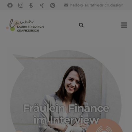
hallo@laurafriedrich.design