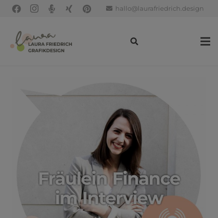
hallo@laurafriedrich.design