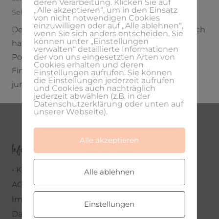
deren Verarbeitung. Klicken Sie auf
„Alle akzeptieren“, um in den Einsatz
Selbstständigkeit
von nicht notwendigen Cookies
einzuwilligen oder auf „Alle ablehnen“,
Der Themenmonat Finanzen geht weiter und ich
wenn Sie sich anders entscheiden. Sie
können unter „Einstellungen
habe mir eine tolle Interviewpartnerin in den
verwalten“ detaillierte Informationen
der von uns eingesetzten Arten von
Podcast geholt: Chiara, Gründerin von Fräulein
Cookies erhalten und deren
Finance und Finanzexpertin. Sie unterstützt
Einstellungen aufrufen. Sie können
die Einstellungen jederzeit aufrufen
junge Frauen dabei, das Thema…
und Cookies auch nachträglich
jederzeit abwählen (z.B. in der
Datenschutzerklärung oder unten auf
unserer Webseite).
Alle akzeptieren
Infos
• Kontakt •
Alle ablehnen
AGBs
Impressum
Einstellungen
Datenschutzerklärung