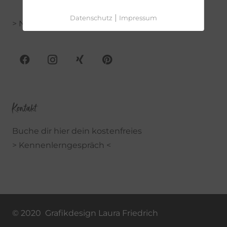
|
Datenschutz
Impressum
> Newsletter & Freebie <
Kontakt
Buche dir hier dein kostenfreies
> Kennenlerngespräch <
© 2020 Grafikdesign Laura Friedrich