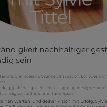
ändigkeit nachhaltiger gest
ndig sein
ständig
,
Grafikdesign
,
Gründer
,
Inspiration
,
Logodesign
,
ups
erfolg
,
grafikdesign
,
lets create
,
logo
,
logodesign
,
market
tständigkeit
,
unternehmertum
,
vision
deinen Werten und deiner Vision mit Erfolg. Sylvie 
ss, Grafikdesign und ihren Weg in die Selbstständi