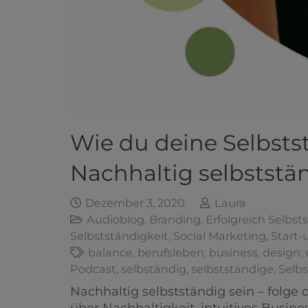
Wie du deine Selbstst
Nachhaltig selbststä
Dezember 3, 2020
Laura
Audioblog
,
Branding
,
Erfolgreich Selbst
Selbstständigkeit
,
Social Marketing
,
Start-
balance
,
berufsleben
,
business
,
design
,
Podcast
,
selbständig
,
selbstständige
,
Selbs
Nachhaltig selbstständig sein – folge 
über Nachhaltigkeit, intuitives Busine