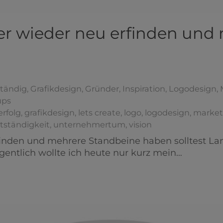
 wieder neu erfinden und
ständig
,
Grafikdesign
,
Gründer
,
Inspiration
,
Logodesign
,
ups
erfolg
,
grafikdesign
,
lets create
,
logo
,
logodesign
,
market
tständigkeit
,
unternehmertum
,
vision
den und mehrere Standbeine haben solltest Lang l
ntlich wollte ich heute nur kurz mein…