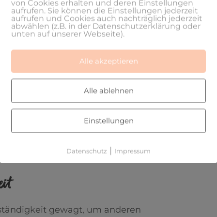
von Cookies erhalten und deren Einstellungen
aufrufen. Sie können die Einstellungen jederzeit
t dem Ansatz des kontextuellen
aufrufen und Cookies auch nachträglich jederzeit
, mit negativen Erlebnissen umzugehen
abwählen (z.B. in der Datenschutzerklärung oder
unten auf unserer Webseite).
arbeiten. Ihre Vision ist, dass jeder
braucht, damit etwas Neues entstehen
ss alleine durchstehen und Anja bietet
Alle akzeptieren
len Blick von außen auf die Situation
Alle ablehnen
bildung die Gelegenheit, Meditation und
ansatz zu verbinden. In ihren
Einstellungen
 verschiedenen Themen wie Selbstliebe
|
Datenschutz
Impressum
eit
stständigkeit gewagt, um anderen