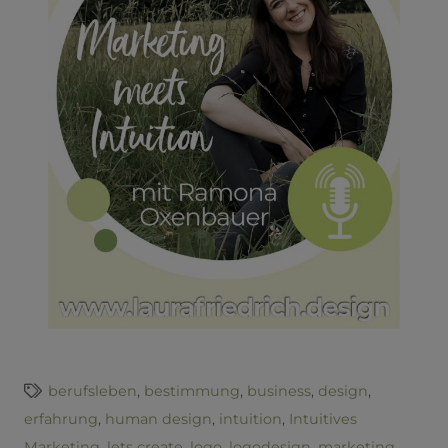
berufsleben
,
bestimmung
,
business
,
design
,
erfahrung
,
human design
,
intuition
,
Intuitives
Marketing
,
lets create
,
logo
,
logodesign
,
marketing
,