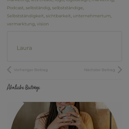
Podcast
,
selbständig
,
selbstständige
,
Selbstständigkeit
,
sichtbarkeit
,
unternehmertum
,
vermarktung
,
vision
Laura
Vorheriger Beitrag
Nächster Beitrag
Ähnliche Beiträge