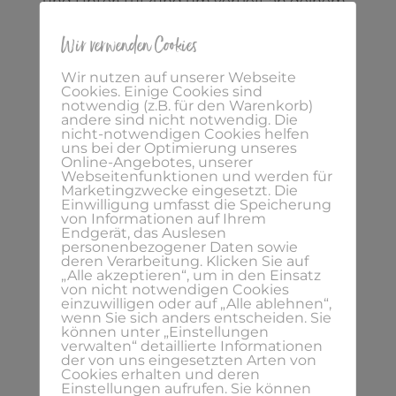
und Unterstützung um vertieft an deinem
Business, Mindset und der erfolgreichen
Wir verwenden Cookies
Umsetzung und Realisierung deines ganz
persönlichen Businesstraums zu arbeiten?
Wir nutzen auf unserer Webseite
Cookies. Einige Cookies sind
notwendig (z.B. für den Warenkorb)
Wir blicken gemeinsam mit einem
andere sind nicht notwendig. Die
nicht-notwendigen Cookies helfen
analytischen Blick auf Deine
uns bei der Optimierung unseres
Online-Angebotes, unserer
Selbstständigkeit und Dein Business und
Webseitenfunktionen und werden für
ich unterstütze dich in
1:1 Sessions
dabei
Marketingzwecke eingesetzt. Die
Einwilligung umfasst die Speicherung
ein Konzept, Workflow und
Strategie für
von Informationen auf Ihrem
Endgerät, das Auslesen
dein Business
aufzubauen und deine
personenbezogener Daten sowie
deren Verarbeitung. Klicken Sie auf
Traumselbstständigkeit mit positiven
„Alle akzeptieren“, um in den Einsatz
Ergebnissen zu kreieren.
von nicht notwendigen Cookies
einzuwilligen oder auf „Alle ablehnen“,
wenn Sie sich anders entscheiden. Sie
>>
Wenn Du Unterstützung beim Start in
können unter „Einstellungen
verwalten“ detaillierte Informationen
die Selbstständigkeit und zu einem
der von uns eingesetzten Arten von
Cookies erhalten und deren
erfüllteren, selbstbestimmten Leben und
Einstellungen aufrufen. Sie können