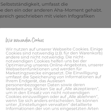
Selbstständigkeit, umfasst die
be den ein oder anderen Aha-Moment gehabt.
eich geschrieben mit vielen Infografiken
Wir verwenden Cookies
Wir nutzen auf unserer Webseite Cookies. Einige
Cookies sind notwendig (z.B. für den Warenkorb)
ne gute Idee, mit der sie starten wollen und
andere sind nicht notwendig. Die nicht-
notwendigen Cookies helfen uns bei der
kt zu checken oder direkt die Kunden zu
Optimierung unseres Online-Angebotes, unserer
n. Nach einigen Monaten ist der Frust und das
Webseitenfunktionen und werden für
Marketingzwecke eingesetzt. Die Einwilligung
ellen, das ihre vermeintlich gute Geschäftsidee
umfasst die Speicherung von Informationen auf
anders hätte aufgezogen werden sollen. Lest
Ihrem Endgerät, das Auslesen
personenbezogener Daten sowie deren
rt euch das nicht und ihr startet direkt
Verarbeitung. Klicken Sie auf „Alle akzeptieren“,
der mit eurem neuen Projekt.
um in den Einsatz von nicht notwendigen
Cookies einzuwilligen oder auf „Alle ablehnen“,
wenn Sie sich anders entscheiden. Sie können
unter „Einstellungen verwalten“ detaillierte
Informationen der von uns eingesetzten Arten