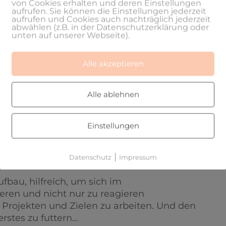
von Cookies erhalten und deren Einstellungen
aufrufen. Sie können die Einstellungen jederzeit
aufrufen und Cookies auch nachträglich jederzeit
abwählen (z.B. in der Datenschutzerklärung oder
unten auf unserer Webseite).
mein Postfach geöffnet, dann erst mal E-
schickt, Angebote erstellt. Einfach auf alle
 Dingen zuerst zu arbeiten. Ehe ich mich
Alle akzeptieren
ie für den Tag eigentlich am dringlichsten
 Dank diesemBuch habe ich meinen
Alle ablehnen
iert und komme nun auch dazu, meine eigenen
Einstellungen
|
Datenschutz
Impressum
au, hilfreich, um sich im
ieren und nicht nur zu reagieren
 Projekten und Zielen zu arbeiten. Und den
erstes zu futtern…