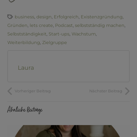
business
,
design
,
Erfolgreich
,
Existenzgründung
,
Gründen
,
lets create
,
Podcast
,
selbstständig machen
,
Selbstständigkeit
,
Start-ups
,
Wachstum
,
Weiterbildung
,
Zielgruppe
Laura
Vorheriger Beitrag
Nächster Beitrag
Ähnliche Beiträge