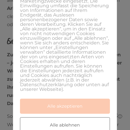
alle Vorteile von einem freien, selbstbestimmten
Marketingzwecke eingesetzt. Die
Einwilligung umfasst die Speicherung
Arbeiten als Freiberufler
nutzt und sich da
von Informationen auf Ihrem
Endgerät, das Auslesen
clever auch
verschiedene Einkommenswege
personenbezogener Daten sowie
deren Verarbeitung. Klicken Sie auf
oder Einkommensströme aufbaut.
„Alle akzeptieren“, um in den Einsatz
von nicht notwendigen Cookies
einzuwilligen oder auf „Alle ablehnen“,
Extras
wenn Sie sich anders entscheiden. Sie
können unter „Einstellungen
verwalten“ detaillierte Informationen
Zudem wird es auch zu einigen Podcastfolgen
der von uns eingesetzten Arten von
Cookies erhalten und deren
– je nach Thema – ein kleines Arbeitsblatt oder
Einstellungen aufrufen. Sie können
die Einstellungen jederzeit aufrufen
Worksheet mit den wichtigsten Infos
und Cookies auch nachträglich
zusammengefasst, für euch geben.
Das könnt
jederzeit abwählen (z.B. in der
Datenschutzerklärung oder unten auf
ihr euch dann auf meiner Homepage
unserer Webseite).
runterladen bei der jeweiligen Podcastfolge.
Da weise ich dann immer jeweils daraufhin.
Alle akzeptieren
So, das war nun eine kleine Vorschau für dich
Wenn Du dazu Fragen hast, dann kannst du mir
Alle ablehnen