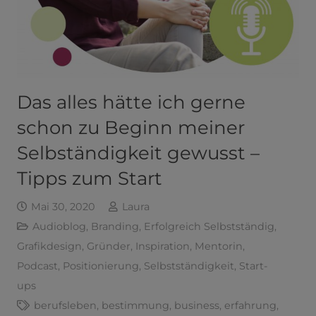
Das alles hätte ich gerne
schon zu Beginn meiner
Selbständigkeit gewusst –
Tipps zum Start
Mai 30, 2020
Laura
Audioblog
,
Branding
,
Erfolgreich Selbstständig
,
Grafikdesign
,
Gründer
,
Inspiration
,
Mentorin
,
Podcast
,
Positionierung
,
Selbstständigkeit
,
Start-
ups
berufsleben
,
bestimmung
,
business
,
erfahrung
,