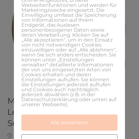
Online-Angebotes, unserer
Webseitenfunktionen und werden für
Marketingzwecke eingesetzt. Die
Einwilligung umfasst die Speicherung
von Informationen auf Ihrem
Endgerät, das Auslesen
personenbezogener Daten sowie
deren Verarbeitung. Klicken Sie auf
„Alle akzeptieren“, um in den Einsatz
von nicht notwendigen Cookies
einzuwilligen oder auf „Alle ablehnen“,
wenn Sie sich anders entscheiden. Sie
können unter „Einstellungen
verwalten“ detaillierte Informationen
der von uns eingesetzten Arten von
Cookies erhalten und deren
Einstellungen aufrufen. Sie können
die Einstellungen jederzeit aufrufen
und Cookies auch nachträglich
jederzeit abwählen (z.B. in der
Meine persönlichen fünf
Datenschutzerklärung oder unten auf
unserer Webseite).
Learnings aus fünf Jahren
Selbständigkeit
Alle akzeptieren
Mai 12, 2020
Laura