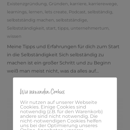
Existenzgründung
,
Gründen
,
karriere
,
karrierewege
,
learnings
,
lernen
,
lets create
,
Podcast
,
selbständig
,
selbstständig machen
,
selbstständige
,
Selbstständigkeit
,
start
,
tipps
,
unternehmertum
,
wissen
Meine Tipps und Erfahrungen für dich zum Start
in die Selbständigkeit Sich selbständig zu
machen ist ein großer Schritt und zu Beginn
weiß man meist nicht, was da alles auf…
Wir verwenden Cookies
Wir nutzen auf unserer Webseite
Cookies. Einige Cookies sind
notwendig (z.B. für den Warenkorb)
andere sind nicht notwendig. Die
nicht-notwendigen Cookies helfen
uns bei der Optimierung unseres