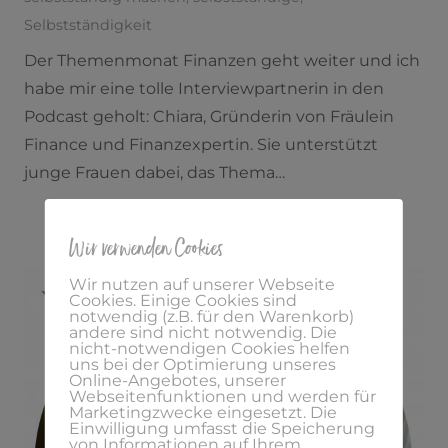
Selbstständigkeit
Der Themenmonat Finanzen geht weiter und ich
habe mir eine tolle Interviewpartnerin in den
Podcast geholt: Chiara, Gründerin von Fräulein
Finance und Finanzexpertin. Sie unterstützt
junge Frauen dabei, das Thema…
Wir verwenden Cookies
Wir nutzen auf unserer Webseite
Cookies. Einige Cookies sind
notwendig (z.B. für den Warenkorb)
andere sind nicht notwendig. Die
nicht-notwendigen Cookies helfen
uns bei der Optimierung unseres
Online-Angebotes, unserer
Webseitenfunktionen und werden für
Marketingzwecke eingesetzt. Die
Einwilligung umfasst die Speicherung
von Informationen auf Ihrem