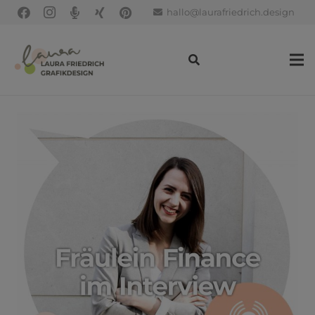
hallo@laurafriedrich.design