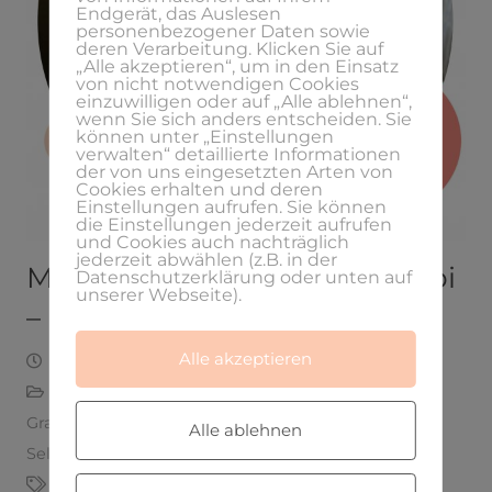
Endgerät, das Auslesen
personenbezogener Daten sowie
deren Verarbeitung. Klicken Sie auf
„Alle akzeptieren“, um in den Einsatz
von nicht notwendigen Cookies
einzuwilligen oder auf „Alle ablehnen“,
wenn Sie sich anders entscheiden. Sie
können unter „Einstellungen
verwalten“ detaillierte Informationen
der von uns eingesetzten Arten von
Cookies erhalten und deren
Einstellungen aufrufen. Sie können
die Einstellungen jederzeit aufrufen
und Cookies auch nachträglich
jederzeit abwählen (z.B. in der
Meine perfekte Finanz-Kombi
Datenschutzerklärung oder unten auf
unserer Webseite).
– Podcast Folge Nr. 13
Alle akzeptieren
November 15, 2019
Laura
Audioblog
,
Erfolgreich Selbstständig
,
Finanzen
,
Grafikdesign
,
Gründer
,
Mentorin
,
Podcast
,
Alle ablehnen
Selbstständigkeit
,
Start-ups
,
Weiterbildung
buchhaltung
,
business
,
Erfolgreich
,