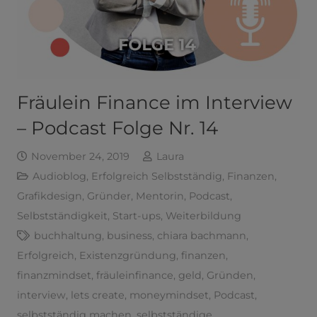
Fräulein Finance im Interview
– Podcast Folge Nr. 14
November 24, 2019
Laura
Audioblog
,
Erfolgreich Selbstständig
,
Finanzen
,
Grafikdesign
,
Gründer
,
Mentorin
,
Podcast
,
Selbstständigkeit
,
Start-ups
,
Weiterbildung
buchhaltung
,
business
,
chiara bachmann
,
Erfolgreich
,
Existenzgründung
,
finanzen
,
finanzmindset
,
fräuleinfinance
,
geld
,
Gründen
,
interview
,
lets create
,
moneymindset
,
Podcast
,
selbstständig machen
,
selbstständige
,