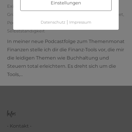
Einstellungen
Existenzgründung
,
finanzen
,
finanzmindset
,
geld
,
Gründen
,
kontist
,
lets create
,
lexoffice
,
moneymindset
,
|
Datenschutz
Impressum
Podcast
,
selbstständig machen
,
selbstständige
,
Selbstständigkeit
In meiner neue Podcastfolge zum Themenmonat
Finanzen stelle ich dir die Finanz-Tools vor, die mir
die leidigen Themen wie Buchhaltung und
Steuern total erleichtern. Es dreht sich um die
Tools,…
Infos
• Kontakt •