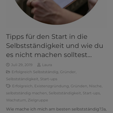
Tipps für den Start in die
Selbstständigkeit und wie du
es nicht machen solltest…
Juli 29, 2019
Laura
Erfolgreich Selbstständig
,
Gründer
,
Selbstständigkeit
,
Start-ups
Erfolgreich
,
Existenzgründung
,
Gründen
,
Nische
,
selbstständig machen
,
Selbstständigkeit
,
Start-ups
,
Wachstum
,
Zielgruppe
Wie mache ich mich am besten selbstständig?Ja,