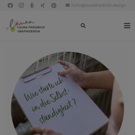
hallo@laurafriedrich.design