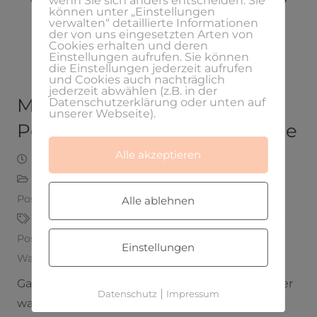
wenn Sie sich anders entscheiden. Sie
können unter „Einstellungen
verwalten“ detaillierte Informationen
der von uns eingesetzten Arten von
Cookies erhalten und deren
Einstellungen aufrufen. Sie können
die Einstellungen jederzeit aufrufen
und Cookies auch nachträglich
jederzeit abwählen (z.B. in der
Mehr Erfolg durch deine
Datenschutzerklärung oder unten auf
unserer Webseite).
Positionierung in einer Nische
Alle akzeptieren
Februar 21, 2019
Laura
Branding
,
Erfolgreich Selbstständig
,
Gründer
,
Positionierung
,
Selbstständigkeit
,
Start-ups
Alle ablehnen
Angebot
,
Erfolgreich
,
Existenzgründung
,
Nische
,
Positionierung
,
Selbstständigkeit
,
Start-ups
,
Einstellungen
Wachstum
,
Zielgruppe
Ganz nach dem Motto: „Ich kann nicht alles, aber
|
Datenschutz
Impressum
was ich kann mache ich richtig gut. Statt: „Ich