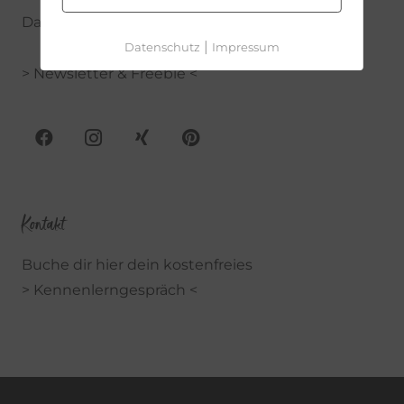
Datenschutzerklärung
|
Datenschutz
Impressum
> Newsletter & Freebie <
Kontakt
Buche dir hier dein kostenfreies
> Kennenlerngespräch <