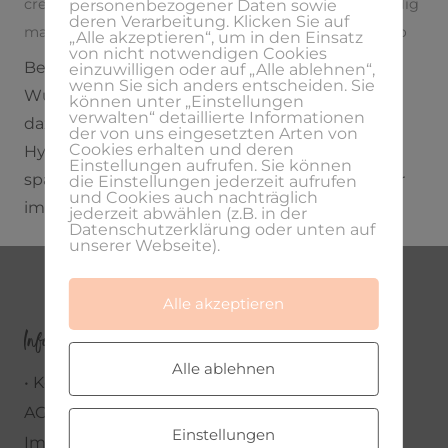
create
,
mind your subconcious
,
Podcast
,
selbstständig
personenbezogener Daten sowie
deren Verarbeitung. Klicken Sie auf
machen
,
selbstständige
,
Selbstständigkeit
,
traumjob
„Alle akzeptieren“, um in den Einsatz
von nicht notwendigen Cookies
Berufung und Traumjob finden und seine
einzuwilligen oder auf „Alle ablehnen“,
wenn Sie sich anders entscheiden. Sie
Wünsche Wirklichkeit werden lassen – genau
können unter „Einstellungen
verwalten“ detaillierte Informationen
dazu verhilft Jennifer Schlüter als
der von uns eingesetzten Arten von
Cookies erhalten und deren
Hypnosetherapeutin. Sie selbst hat einen
Einstellungen aufrufen. Sie können
spannenden Weg hinter sich und berichtet mir
die Einstellungen jederzeit aufrufen
und Cookies auch nachträglich
im…
jederzeit abwählen (z.B. in der
Datenschutzerklärung oder unten auf
unserer Webseite).
Alle akzeptieren
Infos
Alle ablehnen
• Kontakt •
AGBs
Einstellungen
Impressum