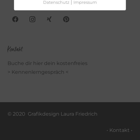
|
Datenschutz
Impressum
Kontakt
Buche dir hier dein kostenfreies
> Kennenlerngespräch <
© 2020 Grafikdesign Laura Friedrich
• Kontakt •