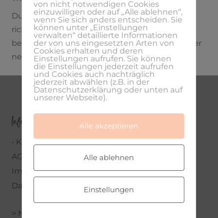
von nicht notwendigen Cookies
einzuwilligen oder auf „Alle ablehnen“,
Duzen oder Siezen? Wie entscheidest du dich
wenn Sie sich anders entscheiden. Sie
können unter „Einstellungen
richtig und was sind die Vor- und Nachteile
verwalten“ detaillierte Informationen
der von uns eingesetzten Arten von
beider Ansprachen – all das erfährst du in meiner
Cookies erhalten und deren
neuen Podcastfolge. Ich habe mir zu…
Einstellungen aufrufen. Sie können
die Einstellungen jederzeit aufrufen
und Cookies auch nachträglich
jederzeit abwählen (z.B. in der
Datenschutzerklärung oder unten auf
unserer Webseite).
Infos
Alle akzeptieren
• Kontakt •
AGBs
Alle ablehnen
Impressum
Datenschutzerklärung
Einstellungen
> Newsletter & Freebie <