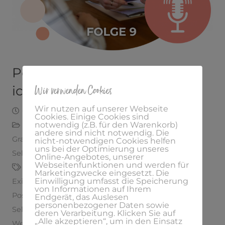
Podcast Folge Nr. 9 – Warum
Wir verwenden Cookies
ich meine Kunden „Duze“
Wir nutzen auf unserer Webseite
Oktober 9, 2019
Laura
Cookies. Einige Cookies sind
notwendig (z.B. für den Warenkorb)
Audioblog
,
Erfolgreich Selbstständig
,
andere sind nicht notwendig. Die
Grafikdesign
,
Gründer
,
Mentorin
,
Podcast
,
nicht-notwendigen Cookies helfen
uns bei der Optimierung unseres
Selbstständigkeit
,
Start-ups
,
Weiterbildung
Online-Angebotes, unserer
Webseitenfunktionen und werden für
Ansprache
,
business
,
design
,
Erfolgreich
,
Marketingzwecke eingesetzt. Die
Einwilligung umfasst die Speicherung
Existenzgründung
,
Gründen
,
lets create
,
Podcast
,
von Informationen auf Ihrem
Positionierung
,
selbstständig machen
,
Endgerät, das Auslesen
personenbezogener Daten sowie
Selbstständigkeit
,
Start-ups
,
Wachstum
,
deren Verarbeitung. Klicken Sie auf
„Alle akzeptieren“, um in den Einsatz
Weiterbildung
,
Zielgruppe