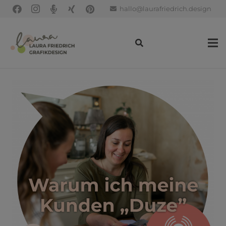
hallo@laurafriedrich.design