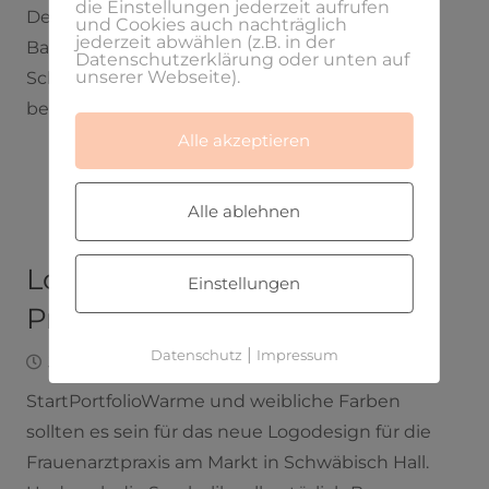
die Einstellungen jederzeit aufrufen
Design ist die visuelle Markensprache. Deren
und Cookies auch nachträglich
jederzeit abwählen (z.B. in der
Basiselemente bestehen aus: Farbe + Form +
Datenschutzerklärung oder unten auf
unserer Webseite).
Schrift + Bild. Dabei betont jedes Element eine
bestimmte Facette der Marke.…
Alle akzeptieren
Alle ablehnen
Logogestaltung und
Einstellungen
Printdesign – Frauenarzt
|
Datenschutz
Impressum
Januar 20, 2020
Laura
StartPortfolioWarme und weibliche Farben
sollten es sein für das neue Logodesign für die
Frauenarztpraxis am Markt in Schwäbisch Hall.