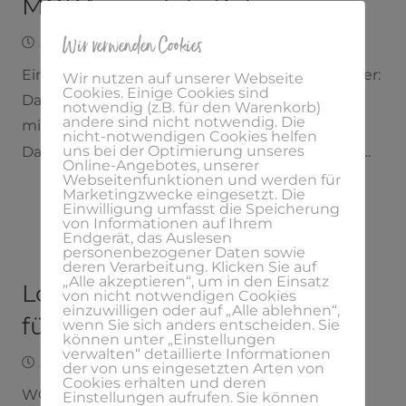
MORA – mobile Reha
Wir verwenden Cookies
Januar 19, 2024
Laura
Ein neues Design aus meiner Grafikdesign-Feder:
Wir nutzen auf unserer Webseite
Cookies. Einige Cookies sind
Das brandneue Logo für Mora ist da und strahlt
notwendig (z.B. für den Warenkorb)
andere sind nicht notwendig. Die
mit frischen Grüntönen gute Energie aus!
nicht-notwendigen Cookies helfen
uns bei der Optimierung unseres
Das neue Logo verkörpert die Essenz von Mora…
Online-Angebotes, unserer
Webseitenfunktionen und werden für
Marketingzwecke eingesetzt. Die
Einwilligung umfasst die Speicherung
von Informationen auf Ihrem
Endgerät, das Auslesen
personenbezogener Daten sowie
deren Verarbeitung. Klicken Sie auf
„Alle akzeptieren“, um in den Einsatz
Logo und Corporate Design
von nicht notwendigen Cookies
einzuwilligen oder auf „Alle ablehnen“,
für Kocher-Jagst-Radweg
wenn Sie sich anders entscheiden. Sie
können unter „Einstellungen
verwalten“ detaillierte Informationen
August 18, 2022
Laura
der von uns eingesetzten Arten von
Cookies erhalten und deren
WORT-/ BILDMARKEDas Logo und Corporate
Einstellungen aufrufen. Sie können