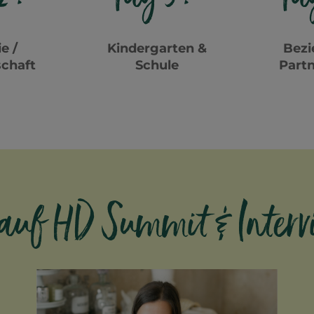
e /
Kindergarten &
Bezi
chaft
Schule
Partn
auf HD Summit & Interv