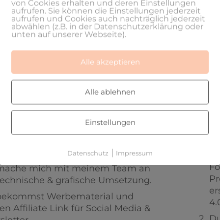
von Cookies erhalten und deren Einstellungen
aufrufen. Sie können die Einstellungen jederzeit
Suche dir in
meinem Kalender
aufrufen und Cookies auch nachträglich jederzeit
deinen Termin für dein Interview
abwählen (z.B. in der Datenschutzerklärung oder
unten auf unserer Webseite).
aus.
Sende mir die weiteren
Alle akzeptieren
benötigten Unterlagen bis zum
31. August (siehe Kasten links)
Alle ablehnen
Einstellungen
 es dann weiter?
Was ha
|
Datenschutz
Impressum
Du
Fo
 mache mich mit meinem Team an
Pr
technische & grafische Umsetzung.
er
bekommst Werbematerial und
4.
en Affiliate Link für Social Media &
Du