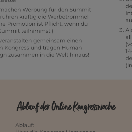
letter
de
 machen Werbung für den Summit
In
rühren kräftig die Werbetrommel
au
ne Promotion ist Pflicht, wenn du
Al
ummit teilnimmst.)
al
veranstalten gemeinsam einen
(v
en Kongress und tragen Human
14
gn zusammen in die Welt hinaus!
de
(I
Ablauf der Online Kongresswoche
Ablauf: