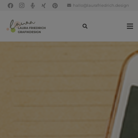
hallo@laurafriedrich.design