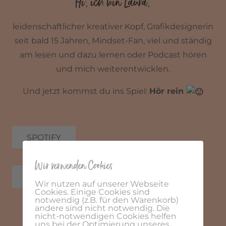
Hi, ich bin Laura,
leidenschaftlicher kreativer Kopf, Grafikdesignerin
seit bald 15 Jahren, Mindset-Fan, viel und ständig
am lesen und dazu lernen oder Podcast hören
und mich weiterentwicklen.
Und jetzt kommst du ins Spiel:
Hör rein
SPOTIFY
Wir verwenden Cookies
iTunes
Wir nutzen auf unserer Webseite
Cookies. Einige Cookies sind
notwendig (z.B. für den Warenkorb)
andere sind nicht notwendig. Die
nicht-notwendigen Cookies helfen
uns bei der Optimierung unseres