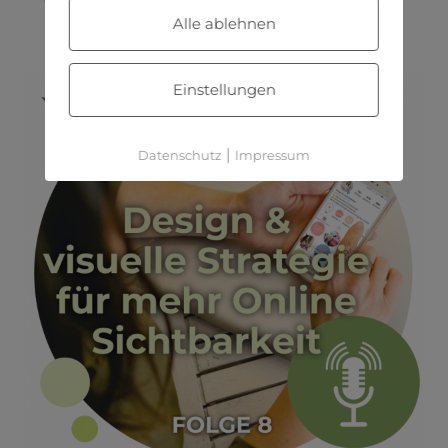
AudioBlog
Alle ablehnen
Einstellungen
|
Datenschutz
Impressum