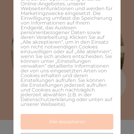
Online-Angebotes, unserer
Webseitenfunktionen und werden für
Marketingzwecke eingesetzt. Die
Einwilligung umfasst die Speicherung
von Informationen auf Ihrem
Endgerät, das Auslesen
personenbezogener Daten sowie
deren Verarbeitung. Klicken Sie auf
„Alle akzeptieren“, um in den Einsatz
von nicht notwendigen Cookies
einzuwilligen oder auf „Alle ablehnen“,
wenn Sie sich anders entscheiden. Sie
können unter „Einstellungen
verwalten“ detaillierte Informationen
der von uns eingesetzten Arten von
Cookies erhalten und deren
Einstellungen aufrufen. Sie können
die Einstellungen jederzeit aufrufen
und Cookies auch nachträglich
jederzeit abwählen (z.B. in der
Datenschutzerklärung oder unten auf
unserer Webseite).
Alle akzeptieren
Let´s create – der Grafikdesign-und Business-